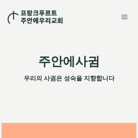
Skip
to
content
주안에사귐
우리의 사귐은 성숙을 지향합니다