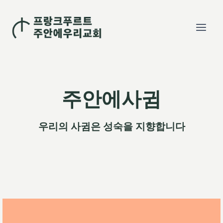
Skip
to
content
주안에사귐
우리의 사귐은 성숙을 지향합니다