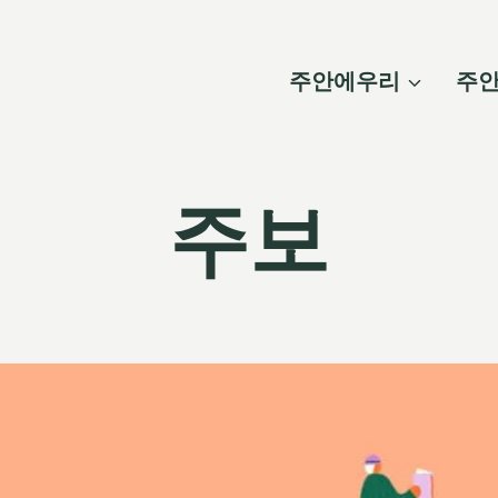
주안에우리
주
주보