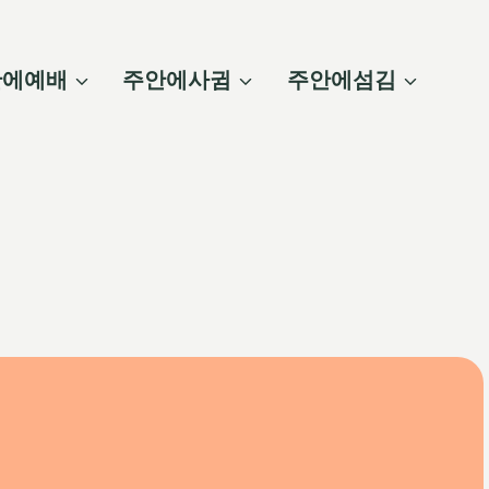
안에예배
주안에사귐
주안에섬김