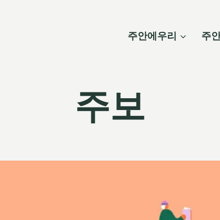
주안에우리
주
주보