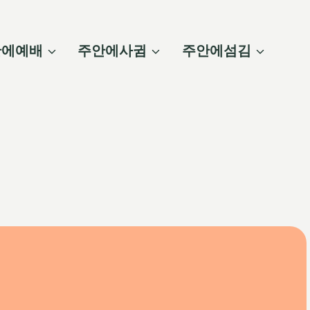
안에예배
주안에사귐
주안에섬김