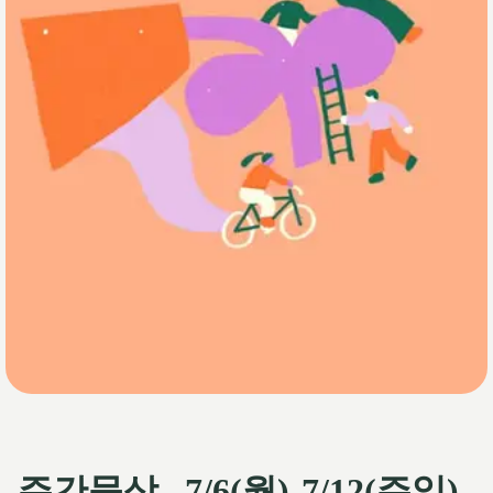
주간묵상_ 7/6(월)-7/12(주일)