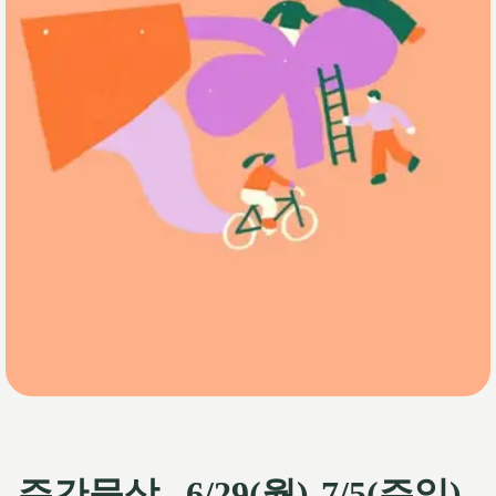
주간묵상_ 6/29(월)-7/5(주일)