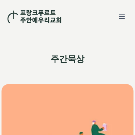
Skip
to
content
주간묵상