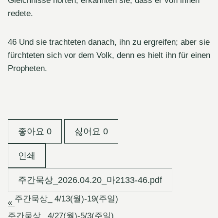
Gleichnisse hörten, erkannten sie, dass er von ihnen
redete.
46 Und sie trachteten danach, ihn zu ergreifen; aber sie
fürchteten sich vor dem Volk, denn es hielt ihn für einen
Propheten.
좋아요
0
싫어요
0
인쇄
주간묵상_2026.04.20_마2133-46.pdf
주간묵상_ 4/13(월)-19(주일)
«
주간묵상_ 4/27(월)-5/3(주일)