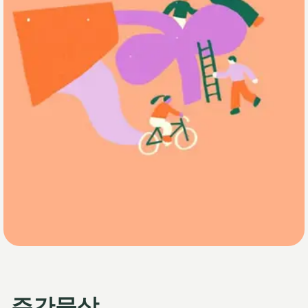
주간묵상_