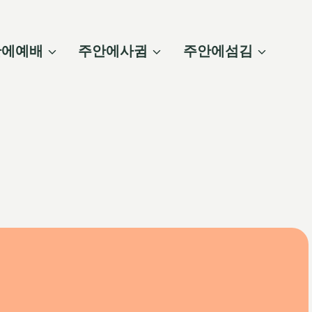
안에예배
주안에사귐
주안에섬김