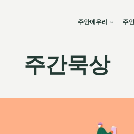
주안에우리
주
주간묵상