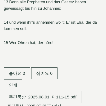
13 Denn alle Propheten und das Gesetz haben
geweissagt bis hin zu Johannes;
14 und wenn ihr’s annehmen wollt: Er ist Elia, der da
kommen soll.
15 Wer Ohren hat, der höre!
좋아요
0
싫어요
0
인쇄
주간묵상_2025.08.01_마111-15.pdf