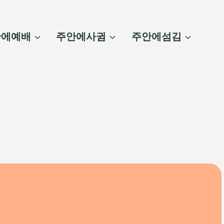
안에예배
주안에사귐
주안에섬김