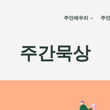
주안에우리
주
주간묵상