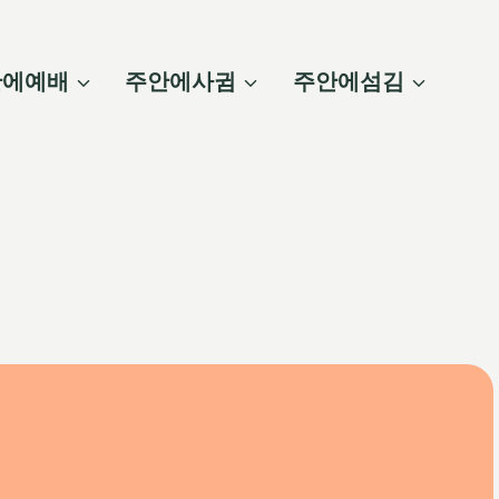
안에예배
주안에사귐
주안에섬김