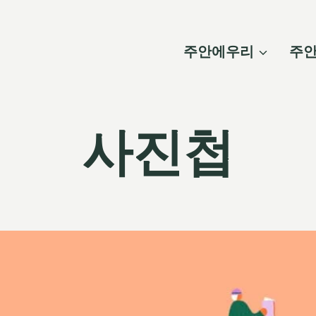
주안에우리
주
사진첩